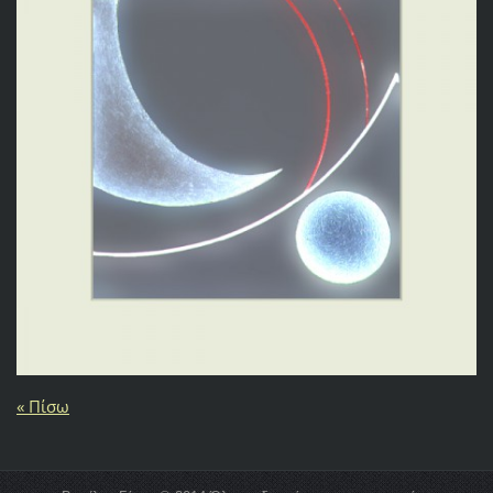
« Πίσω